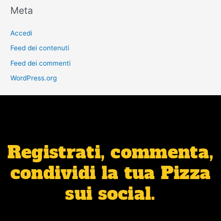
Meta
Accedi
Feed dei contenuti
Feed dei commenti
WordPress.org
Registrati, commenta,
condividi la tua Pizza
sui social.