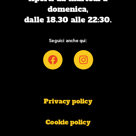
domenica,
dalle 18.30 alle 22:30.
Seguici anche qui:
F
I
a
n
c
s
e
t
b
a
Privacy policy
o
g
o
r
k
a
Cookie policy
m