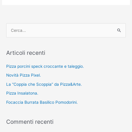
C
e
r
Articoli recenti
c
a
Pizza porcini speck croccante e taleggio.
:
Novità Pizza Pixel.
La “Coppia che Scoppia” da Pizza&Arte.
Pizza Insalatona.
Focaccia Burrata Basilico Pomodorini.
Commenti recenti