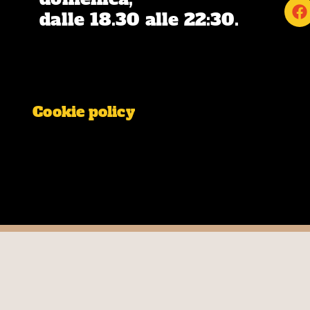
F
dalle 18.30 alle 22:30.
a
c
e
b
o
o
k
Cookie policy