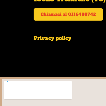
Chiamaci al 0116498742
Privacy policy