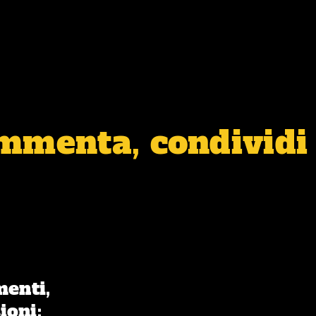
ommenta, condividi 
menti,
ioni: