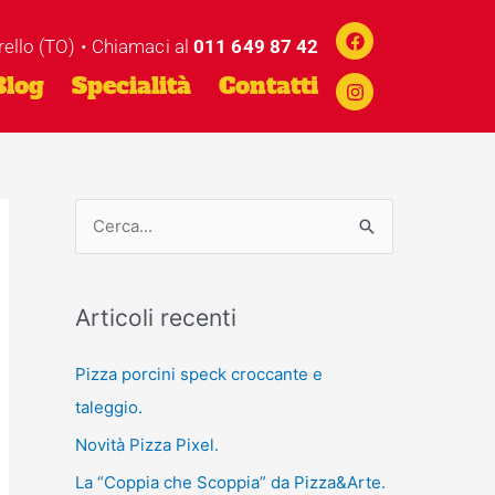
Facebook
Instagram
rello (TO) • Chiamaci al
011 649 87 42
Blog
Specialità
Contatti
C
e
r
Articoli recenti
c
a
Pizza porcini speck croccante e
:
taleggio.
Novità Pizza Pixel.
La “Coppia che Scoppia” da Pizza&Arte.