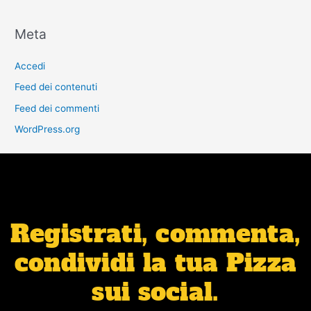
Meta
Accedi
Feed dei contenuti
Feed dei commenti
WordPress.org
Registrati, commenta,
condividi la tua Pizza
sui social.