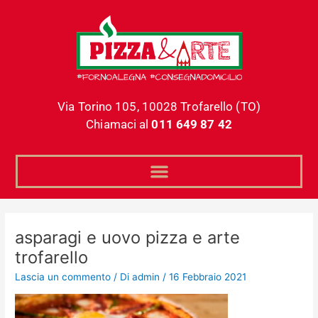
Vai
al
contenuto
Via Torino 105, 10028 Trofarello (TO)
Chiamaci al
011 649 87 42
asparagi e uovo pizza e arte
trofarello
Lascia un commento
/ Di
admin
/
16 Febbraio 2021