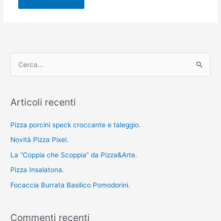
C
e
r
Articoli recenti
c
a
Pizza porcini speck croccante e taleggio.
:
Novità Pizza Pixel.
La “Coppia che Scoppia” da Pizza&Arte.
Pizza Insalatona.
Focaccia Burrata Basilico Pomodorini.
Commenti recenti