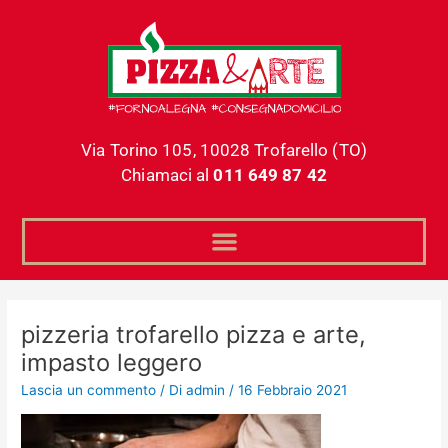
Vai
al
contenuto
Via Torino 105, 10028 Trofarello (TO)
Chiamaci al
011 649 87 42
pizzeria trofarello pizza e arte,
impasto leggero
Lascia un commento
/ Di
admin
/
16 Febbraio 2021