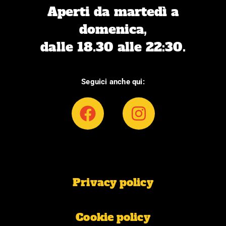
Aperti da martedì a
domenica,
dalle 18.30 alle 22:30.
Seguici anche qui:
F
I
a
n
c
s
e
t
b
a
Privacy policy
o
g
o
r
k
a
Cookie policy