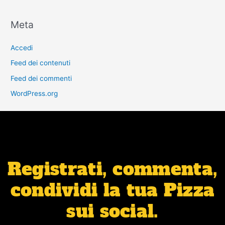
Meta
Accedi
Feed dei contenuti
Feed dei commenti
WordPress.org
Registrati, commenta,
condividi la tua Pizza
sui social.