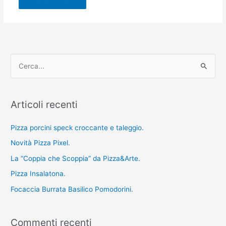
C
e
r
Articoli recenti
c
a
Pizza porcini speck croccante e taleggio.
:
Novità Pizza Pixel.
La “Coppia che Scoppia” da Pizza&Arte.
Pizza Insalatona.
Focaccia Burrata Basilico Pomodorini.
Commenti recenti