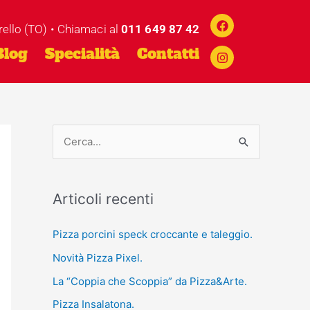
Facebook
Instagram
rello (TO) • Chiamaci al
011 649 87 42
Blog
Specialità
Contatti
C
e
r
Articoli recenti
c
a
Pizza porcini speck croccante e taleggio.
:
Novità Pizza Pixel.
La “Coppia che Scoppia” da Pizza&Arte.
Pizza Insalatona.