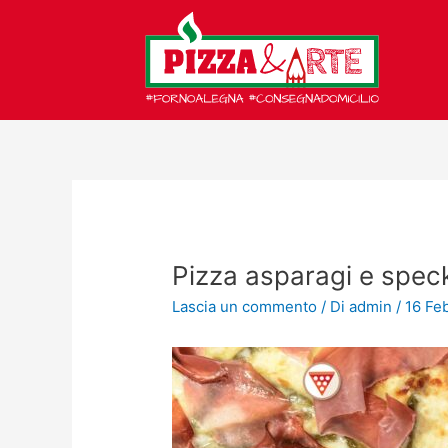
Vai
al
contenuto
Pizza asparagi e spec
Lascia un commento
/ Di
admin
/
16 Fe