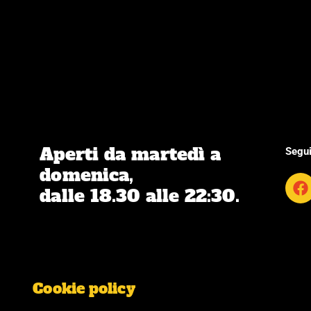
Aperti da martedì a
Segui
domenica,
F
dalle 18.30 alle 22:30.
a
c
e
b
o
o
k
Cookie policy