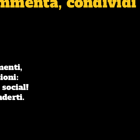
ommenta, condividi 
menti,
ioni:
 social!
nderti.