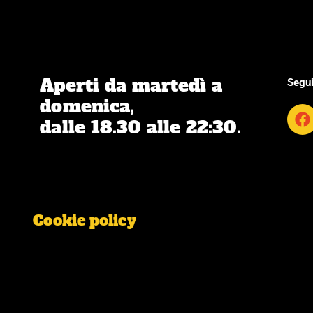
Aperti da martedì a
Segui
domenica,
F
dalle 18.30 alle 22:30.
a
c
e
b
o
o
k
Cookie policy