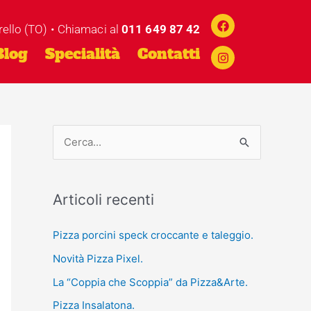
Facebook
Instagram
rello (TO) • Chiamaci al
011 649 87 42
Blog
Specialità
Contatti
C
e
r
Articoli recenti
c
a
Pizza porcini speck croccante e taleggio.
:
Novità Pizza Pixel.
La “Coppia che Scoppia” da Pizza&Arte.
Pizza Insalatona.