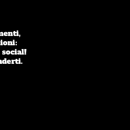
menti,
ioni:
 social!
nderti.