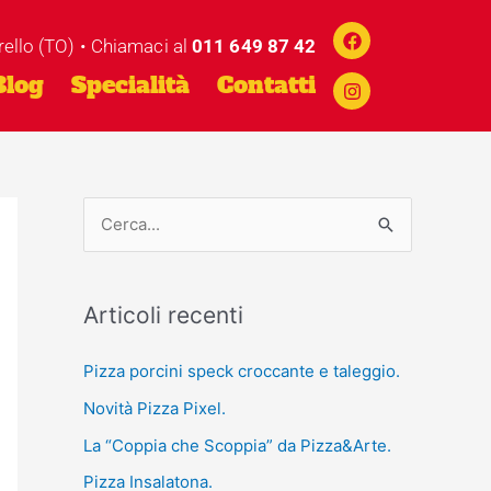
Facebook
Instagram
rello (TO) • Chiamaci al
011 649 87 42
Blog
Specialità
Contatti
C
e
r
Articoli recenti
c
a
Pizza porcini speck croccante e taleggio.
:
Novità Pizza Pixel.
La “Coppia che Scoppia” da Pizza&Arte.
Pizza Insalatona.