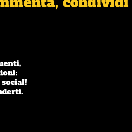
ommenta, condividi 
menti,
ioni:
 social!
nderti.