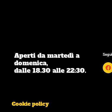
Aperti da martedì a
Segui
domenica,
F
dalle 18.30 alle 22:30.
a
c
e
b
o
o
k
Cookie policy