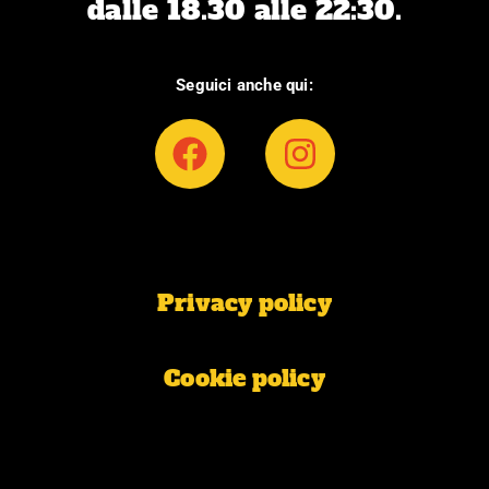
dalle 18.30 alle 22:30.
Seguici anche qui:
F
I
a
n
c
s
e
t
b
a
Privacy policy
o
g
o
r
k
a
Cookie policy
m