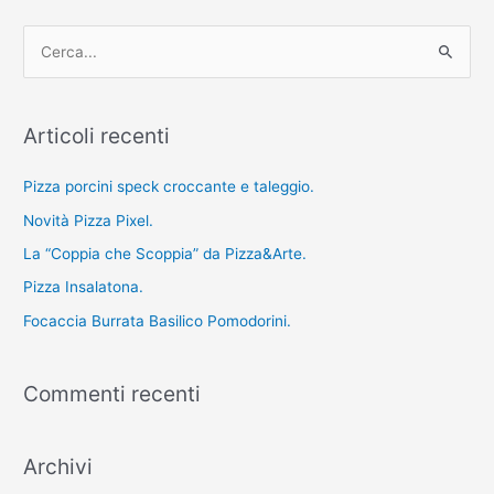
C
e
r
Articoli recenti
c
a
Pizza porcini speck croccante e taleggio.
:
Novità Pizza Pixel.
La “Coppia che Scoppia” da Pizza&Arte.
Pizza Insalatona.
Focaccia Burrata Basilico Pomodorini.
Commenti recenti
Archivi