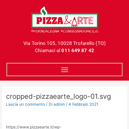
Vai
al
contenuto
Via Torino 105, 10028 Trofarello (TO)
Chiamaci al
011 649 87 42
cropped-pizzaearte_logo-01.svg
Lascia un commento
/ Di
admin
/
4 Febbraio 2021
https://www.pizzaearte.it/wp-