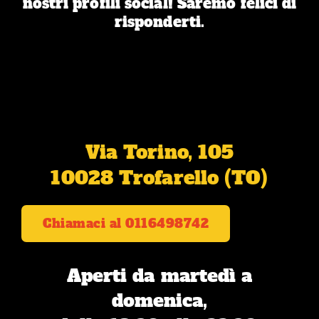
nostri profili social! Saremo felici di
risponderti.
Via Torino, 105
10028 Trofarello (TO)
Chiamaci al 0116498742
Aperti da martedì a
domenica,