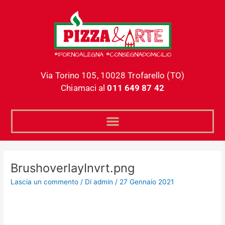
Vai
al
contenuto
Via Torino 105, 10028 Trofarello (TO)
Chiamaci al
011 649 87 42
BrushoverlayInvrt.png
Lascia un commento
/ Di
admin
/
27 Gennaio 2021