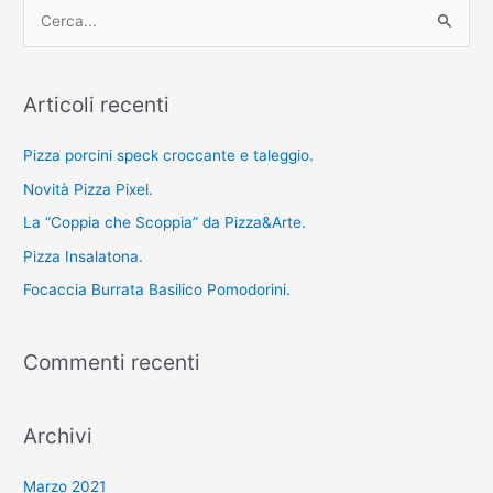
C
e
r
Articoli recenti
c
a
Pizza porcini speck croccante e taleggio.
:
Novità Pizza Pixel.
La “Coppia che Scoppia” da Pizza&Arte.
Pizza Insalatona.
Focaccia Burrata Basilico Pomodorini.
Commenti recenti
Archivi
Marzo 2021