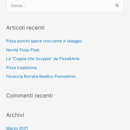
C
e
r
Articoli recenti
c
a
Pizza porcini speck croccante e taleggio.
:
Novità Pizza Pixel.
La “Coppia che Scoppia” da Pizza&Arte.
Pizza Insalatona.
Focaccia Burrata Basilico Pomodorini.
Commenti recenti
Archivi
Marzo 2021