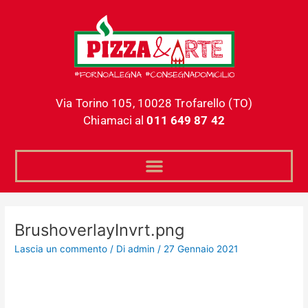
Vai
al
contenuto
Via Torino 105, 10028 Trofarello (TO)
Chiamaci al
011 649 87 42
BrushoverlayInvrt.png
Lascia un commento
/ Di
admin
/
27 Gennaio 2021