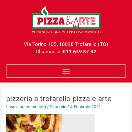
Vai
al
contenuto
Via Torino 105, 10028 Trofarello (TO)
Chiamaci al
011 649 87 42
pizzeria a trofarello pizza e arte
Lascia un commento
/ Di
admin
/
4 Febbraio 2021