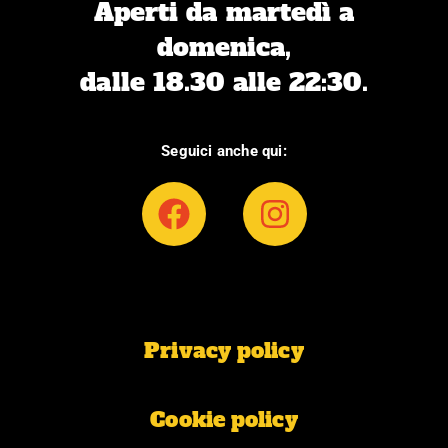
Aperti da martedì a
domenica,
dalle 18.30 alle 22:30.
Seguici anche qui:
F
I
a
n
c
s
e
t
b
a
Privacy policy
o
g
o
r
k
a
Cookie policy