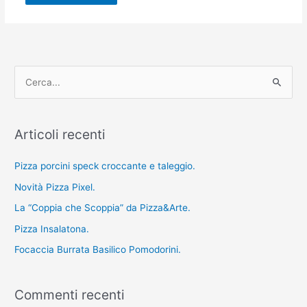
C
e
r
Articoli recenti
c
a
Pizza porcini speck croccante e taleggio.
:
Novità Pizza Pixel.
La “Coppia che Scoppia” da Pizza&Arte.
Pizza Insalatona.
Focaccia Burrata Basilico Pomodorini.
Commenti recenti