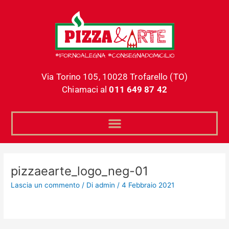
Vai
al
contenuto
Via Torino 105, 10028 Trofarello (TO)
Chiamaci al
011 649 87 42
pizzaearte_logo_neg-01
Lascia un commento
/ Di
admin
/
4 Febbraio 2021