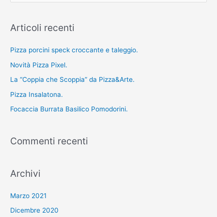
e
r
Articoli recenti
c
a
Pizza porcini speck croccante e taleggio.
:
Novità Pizza Pixel.
La “Coppia che Scoppia” da Pizza&Arte.
Pizza Insalatona.
Focaccia Burrata Basilico Pomodorini.
Commenti recenti
Archivi
Marzo 2021
Dicembre 2020